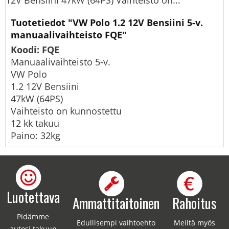
12V Bensiini 47kW (64PS) Vaihteisto on...
Tuotetiedot "VW Polo 1.2 12V Bensiini 5-v.
manuaalivaihteisto FQE"
Koodi: FQE
Manuaalivaihteisto 5-v.
VW Polo
1.2 12V Bensiini
47kW (64PS)
Vaihteisto on kunnostettu
12 kk takuu
Paino: 32kg
Luotettava
Ammattitaitoinen
Rahoitus
Pidämme
Edullisempi vaihtoehto
Meiltä myös
autosi takuun