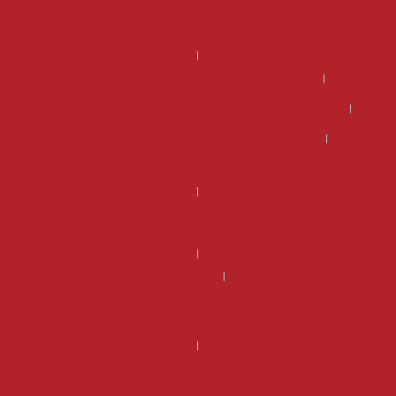
Kannattaako DSG-vaihteiston korjaus – miksi tehdaskunnostettu
DSG-vaihteisto on usein edullisempi ja järkevämpi valinta?
Kannattaako manuaali vaihdelaatikon korjaus?
Mikä on DSG vaihteiston hinta ja kannattaako se korjata?
Mikä on manuaali vaihdelaatikon korjaus hinta?
Miksi kannattaa valita tehdaskunnostettu manuaalivaihdelaatikko?
Miksi valita tehdaskunnostettu DSG-vaihteisto Vaihteistomarketilta
sen sijaan että korjaisit vanhan?
Rahoitus
Uusi DSG-vaihteisto – Miksi valita tehdaskunnostettu vaihteisto sen
sijaan, että korjaisit vanhan?
Vaihdelaatikon korjaus hinta voi olla suurempi kuin vaihdelaatikon
vaihtohinta