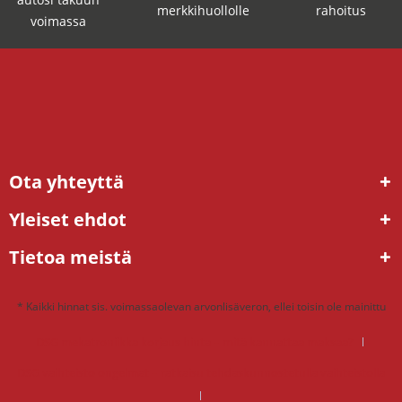
merkkihuollolle
rahoitus
voimassa
Ota yhteyttä
Yleiset ehdot
Tietoa meistä
* Kaikki hinnat sis. voimassaolevan arvonlisäveron, ellei toisin ole mainittu
DSG mekatroniikka korjaus hinta – mitä kannattaa maksaa?
DSG vaihteisto ongelmat – ratkaisu tehdaskunnostetulla vaihteistolla