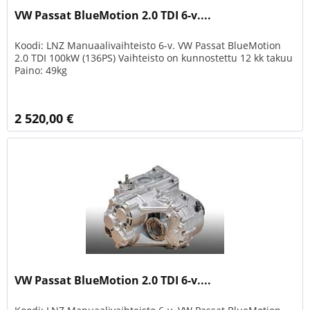
VW Passat BlueMotion 2.0 TDI 6-v....
Koodi: LNZ Manuaalivaihteisto 6-v. VW Passat BlueMotion
2.0 TDI 100kW (136PS) Vaihteisto on kunnostettu 12 kk takuu
Paino: 49kg
2 520,00 €
VW Passat BlueMotion 2.0 TDI 6-v....