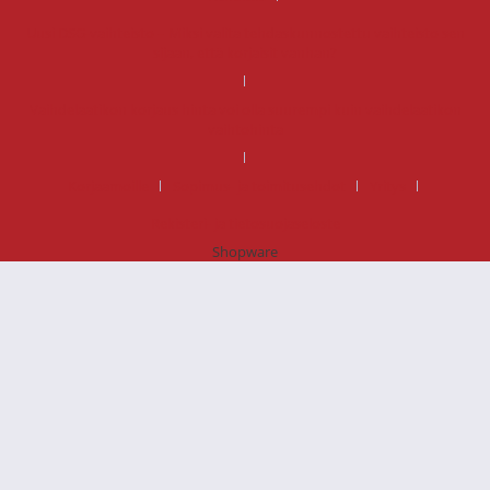
Uusi DSG-vaihteisto – Miksi valita tehdaskunnostettu vaihteisto sen
sijaan, että korjaisit vanhan?
Vaihdelaatikon korjaus hinta voi olla suurempi kuin vaihdelaatikon
vaihtohinta
Korjaamoille
Sopimus- ja toimitusehdot
Yritys
Rekisteri- ja tietosuojaseloste
Shopware