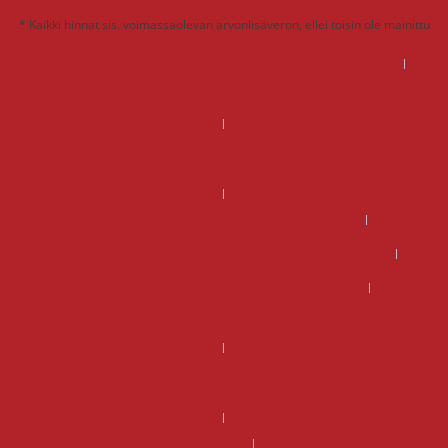
* Kaikki hinnat sis. voimassaolevan arvonlisäveron, ellei toisin ole mainittu
DSG mekatroniikka korjaus hinta – mitä kannattaa maksaa?
DSG vaihteisto ongelmat – ratkaisu tehdaskunnostetulla vaihteistolla
Kannattaako DSG-vaihteiston korjaus – miksi tehdaskunnostettu
DSG-vaihteisto on usein edullisempi ja järkevämpi valinta?
Kannattaako manuaali vaihdelaatikon korjaus?
Mikä on DSG vaihteiston hinta ja kannattaako se korjata?
Mikä on manuaali vaihdelaatikon korjaus hinta?
Miksi kannattaa valita tehdaskunnostettu manuaalivaihdelaatikko?
Miksi valita tehdaskunnostettu DSG-vaihteisto Vaihteistomarketilta
sen sijaan että korjaisit vanhan?
Rahoitus