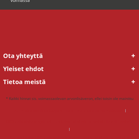
voimassa
Ota yhteyttä
Yleiset ehdot
Tietoa meistä
* Kaikki hinnat sis. voimassaolevan arvonlisäveron, ellei toisin ole mainittu
DSG mekatroniikka korjaus hinta – mitä kannattaa maksaa?
DSG vaihteisto ongelmat – ratkaisu tehdaskunnostetulla vaihteistolla
Kannattaako DSG-vaihteiston korjaus – miksi tehdaskunnostettu