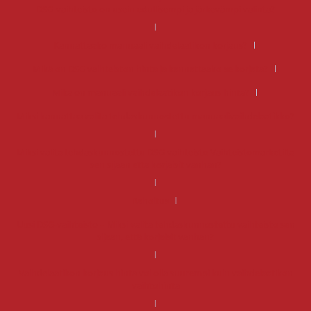
DSG-vaihteisto on usein edullisempi ja järkevämpi valinta?
Kannattaako manuaali vaihdelaatikon korjaus?
Mikä on DSG vaihteiston hinta ja kannattaako se korjata?
Mikä on manuaali vaihdelaatikon korjaus hinta?
Miksi kannattaa valita tehdaskunnostettu manuaalivaihdelaatikko?
Miksi valita tehdaskunnostettu DSG-vaihteisto Vaihteistomarketilta
sen sijaan että korjaisit vanhan?
Rahoitus
Uusi DSG-vaihteisto – Miksi valita tehdaskunnostettu vaihteisto sen
sijaan, että korjaisit vanhan?
Vaihdelaatikon korjaus hinta voi olla suurempi kuin vaihdelaatikon
vaihtohinta