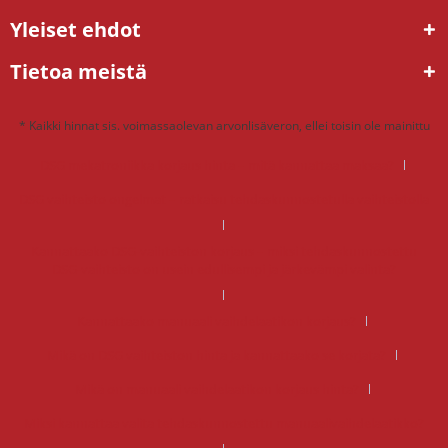
Yleiset ehdot
Tietoa meistä
* Kaikki hinnat sis. voimassaolevan arvonlisäveron, ellei toisin ole mainittu
DSG mekatroniikka korjaus hinta – mitä kannattaa maksaa?
DSG vaihteisto ongelmat – ratkaisu tehdaskunnostetulla vaihteistolla
Kannattaako DSG-vaihteiston korjaus – miksi tehdaskunnostettu
DSG-vaihteisto on usein edullisempi ja järkevämpi valinta?
Kannattaako manuaali vaihdelaatikon korjaus?
Mikä on DSG vaihteiston hinta ja kannattaako se korjata?
Mikä on manuaali vaihdelaatikon korjaus hinta?
Miksi kannattaa valita tehdaskunnostettu manuaalivaihdelaatikko?