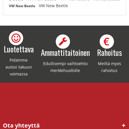
VW New Beetle
VW New Beetle
Luotettava
Ammattitaitoinen
Rahoitus
Pidämme
Edullisempi vaihtoehto
Meiltä myös
autosi takuun
merkkihuollolle
rahoitus
voimassa
Ota yhteyttä