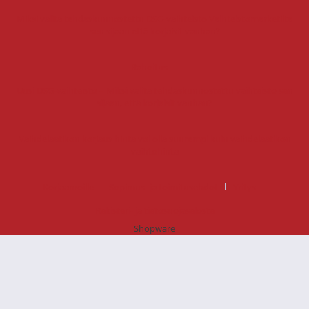
Miksi valita tehdaskunnostettu DSG-vaihteisto Vaihteistomarketilta
sen sijaan että korjaisit vanhan?
Rahoitus
Uusi DSG-vaihteisto – Miksi valita tehdaskunnostettu vaihteisto sen
sijaan, että korjaisit vanhan?
Vaihdelaatikon korjaus hinta voi olla suurempi kuin vaihdelaatikon
vaihtohinta
Korjaamoille
Sopimus- ja toimitusehdot
Yritys
Rekisteri- ja tietosuojaseloste
Shopware