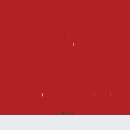
Miksi kannattaa valita tehdaskunnostettu manuaalivaihdelaatikko?
Miksi valita tehdaskunnostettu DSG-vaihteisto Vaihteistomarketilta
sen sijaan että korjaisit vanhan?
Rahoitus
Uusi DSG-vaihteisto – Miksi valita tehdaskunnostettu vaihteisto sen
sijaan, että korjaisit vanhan?
Vaihdelaatikon korjaus hinta voi olla suurempi kuin vaihdelaatikon
vaihtohinta
Korjaamoille
Sopimus- ja toimitusehdot
Yritys
Rekisteri- ja tietosuojaseloste
Shopware