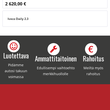
2 620,00 €
Iveco Daily 2.3
Luotettava
Ammattitaitoinen
Rahoitus
Pidämme
Edullisempi vaihtoehto
Meiltä myös
autosi takuun
merkkihuollolle
rahoitus
voimassa