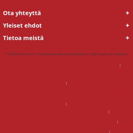
Ota yhteyttä
Yleiset ehdot
Tietoa meistä
* Kaikki hinnat sis. voimassaolevan arvonlisäveron, ellei toisin ole mainittu
DSG mekatroniikka korjaus hinta – mitä kannattaa maksaa?
DSG vaihteisto ongelmat – ratkaisu tehdaskunnostetulla vaihteistolla
Kannattaako DSG-vaihteiston korjaus – miksi tehdaskunnostettu
DSG-vaihteisto on usein edullisempi ja järkevämpi valinta?
Kannattaako manuaali vaihdelaatikon korjaus?
Mikä on DSG vaihteiston hinta ja kannattaako se korjata?
Mikä on manuaali vaihdelaatikon korjaus hinta?