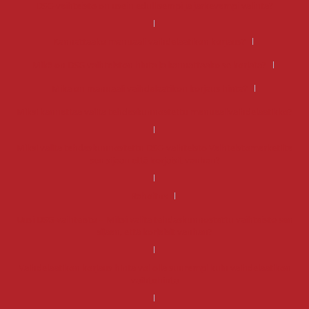
DSG-vaihteisto on usein edullisempi ja järkevämpi valinta?
Kannattaako manuaali vaihdelaatikon korjaus?
Mikä on DSG vaihteiston hinta ja kannattaako se korjata?
Mikä on manuaali vaihdelaatikon korjaus hinta?
Miksi kannattaa valita tehdaskunnostettu manuaalivaihdelaatikko?
Miksi valita tehdaskunnostettu DSG-vaihteisto Vaihteistomarketilta
sen sijaan että korjaisit vanhan?
Rahoitus
Uusi DSG-vaihteisto – Miksi valita tehdaskunnostettu vaihteisto sen
sijaan, että korjaisit vanhan?
Vaihdelaatikon korjaus hinta voi olla suurempi kuin vaihdelaatikon
vaihtohinta