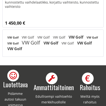
kunnostettu vaihdelaatikko, korjattu vaihteisto, kunnostettu
vaihteisto
1 450,00 €
VW Golf
VW Golf
VW Golf
VW Golf
VW Golf
VW Golf
VW Golf
VW Golf
VW Golf
VW Golf
VW Golf
VW Golf
Luotettava
Ammattitaitoinen
Rahoitus
Pidämme
Edullisempi vaihtoehto
Meiltä myös
autosi takuun
merkkihuollolle
rahoitus
voimassa