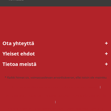
Ota yhteyttä
Yleiset ehdot
Tietoa meistä
* Kaikki hinnat sis. voimassaolevan arvonlisäveron, ellei toisin ole mainittu
DSG mekatroniikka korjaus hinta – mitä kannattaa maksaa?
DSG vaihteisto ongelmat – ratkaisu tehdaskunnostetulla vaihteistolla
Kannattaako DSG-vaihteiston korjaus – miksi tehdaskunnostettu