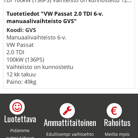
TDI 100kW (136PS) Vaihteisto on kunnostettu 12...
Tuotetiedot "VW Passat 2.0 TDI 6-v.
manuaalivaihteisto GVS"
Koodi: GVS
Manuaalivaihteisto 6-v.
VW Passat
2.0 TDI
100kW (136PS)
Vaihteisto on kunnostettu
12 kk takuu
Paino: 49kg
Luotettava
Ammattitaitoinen
Rahoitus
Pidämme
Edullisempi vaihtoehto
Meiltä myös
autosi takuun