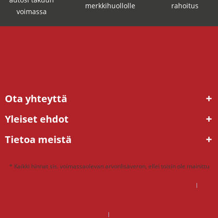
merkkihuollolle
rahoitus
voimassa
Ota yhteyttä
Yleiset ehdot
Tietoa meistä
* Kaikki hinnat sis. voimassaolevan arvonlisäveron, ellei toisin ole mainittu
DSG mekatroniikka korjaus hinta – mitä kannattaa maksaa?
DSG vaihteisto ongelmat – ratkaisu tehdaskunnostetulla vaihteistolla