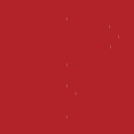
Kannattaako DSG-vaihteiston korjaus – miksi tehdaskunnostettu
DSG-vaihteisto on usein edullisempi ja järkevämpi valinta?
Kannattaako manuaali vaihdelaatikon korjaus?
Mikä on DSG vaihteiston hinta ja kannattaako se korjata?
Mikä on manuaali vaihdelaatikon korjaus hinta?
Miksi kannattaa valita tehdaskunnostettu manuaalivaihdelaatikko?
Miksi valita tehdaskunnostettu DSG-vaihteisto Vaihteistomarketilta
sen sijaan että korjaisit vanhan?
Rahoitus
Uusi DSG-vaihteisto – Miksi valita tehdaskunnostettu vaihteisto sen
sijaan, että korjaisit vanhan?
Vaihdelaatikon korjaus hinta voi olla suurempi kuin vaihdelaatikon
vaihtohinta