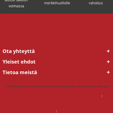
merkkihuollolle
rahoitus
voimassa
Ota yhteyttä
Yleiset ehdot
Tietoa meistä
* Kaikki hinnat sis. voimassaolevan arvonlisäveron, ellei toisin ole mainittu
DSG mekatroniikka korjaus hinta – mitä kannattaa maksaa?
DSG vaihteisto ongelmat – ratkaisu tehdaskunnostetulla vaihteistolla