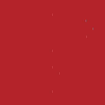
Kannattaako DSG-vaihteiston korjaus – miksi tehdaskunnostettu
DSG-vaihteisto on usein edullisempi ja järkevämpi valinta?
Kannattaako manuaali vaihdelaatikon korjaus?
Mikä on DSG vaihteiston hinta ja kannattaako se korjata?
Mikä on manuaali vaihdelaatikon korjaus hinta?
Miksi kannattaa valita tehdaskunnostettu manuaalivaihdelaatikko?
Miksi valita tehdaskunnostettu DSG-vaihteisto Vaihteistomarketilta
sen sijaan että korjaisit vanhan?
Rahoitus
Uusi DSG-vaihteisto – Miksi valita tehdaskunnostettu vaihteisto sen
sijaan, että korjaisit vanhan?
Vaihdelaatikon korjaus hinta voi olla suurempi kuin vaihdelaatikon
vaihtohinta