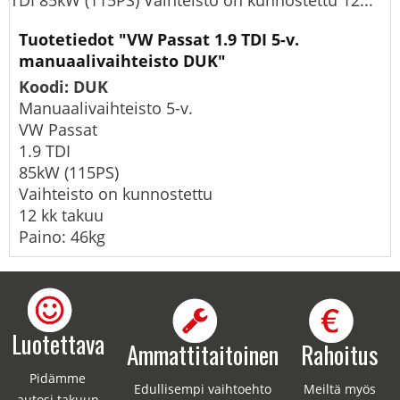
TDI 85kW (115PS) Vaihteisto on kunnostettu 12...
Tuotetiedot "VW Passat 1.9 TDI 5-v.
manuaalivaihteisto DUK"
Koodi: DUK
Manuaalivaihteisto 5-v.
VW Passat
1.9 TDI
85kW (115PS)
Vaihteisto on kunnostettu
12 kk takuu
Paino: 46kg
Luotettava
Ammattitaitoinen
Rahoitus
Pidämme
Edullisempi vaihtoehto
Meiltä myös
autosi takuun