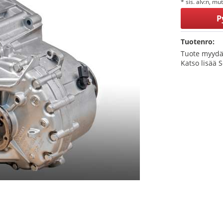
* sis. alv:n, mu
P
Tuotenro:
Tuote myydä
Katso lisää 