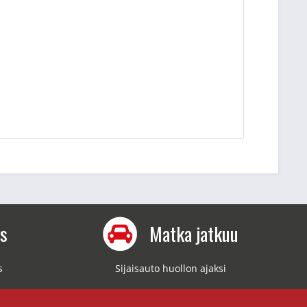
us
Matka jatkuu
s
Sijaisauto huollon ajaksi