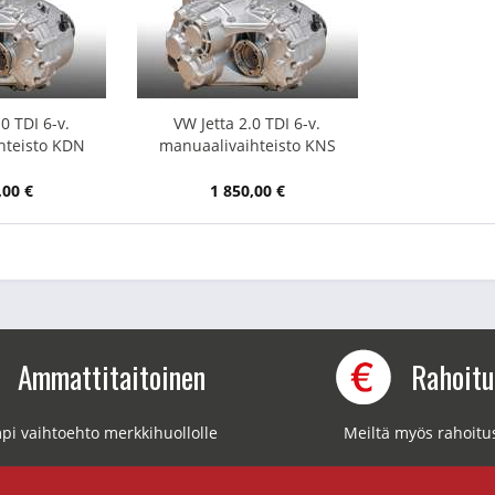
0 TDI 6-v.
VW Jetta 2.0 TDI 6-v.
hteisto KDN
manuaalivaihteisto KNS
,00 €
1 850,00 €
Ammattitaitoinen
Rahoit
pi vaihtoehto merkkihuollolle
Meiltä myös rahoitu