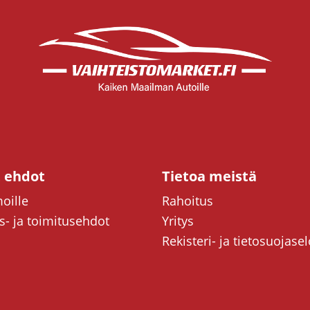
t ehdot
Tietoa meistä
oille
Rahoitus
- ja toimitusehdot
Yritys
Rekisteri- ja tietosuojase