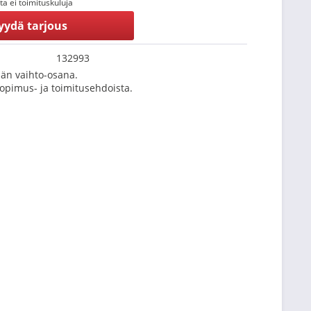
tta ei toimituskuluja
yydä tarjous
132993
än vaihto-osana.
Sopimus- ja toimitusehdoista.