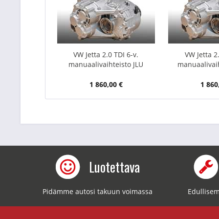
VW Jetta 2.0 TDI 6-v.
VW Jetta 2.
manuaalivaihteisto JLU
manuaalivai
1 860,00 €
1 860
Luotettava
Pidämme autosi takuun voimassa
Edullisem