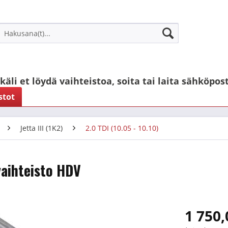
käli et löydä vaihteistoa, soita tai laita sähköpost
stot
Jetta III (1K2)
2.0 TDI (10.05 - 10.10)
vaihteisto HDV
1 750,