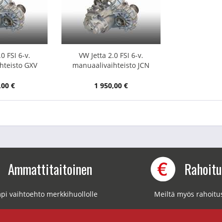
0 FSI 6-v.
VW Jetta 2.0 FSI 6-v.
hteisto GXV
manuaalivaihteisto JCN
,00 €
1 950,00 €
Ammattitaitoinen
Rahoit
pi vaihtoehto merkkihuollolle
Meiltä myös rahoitu