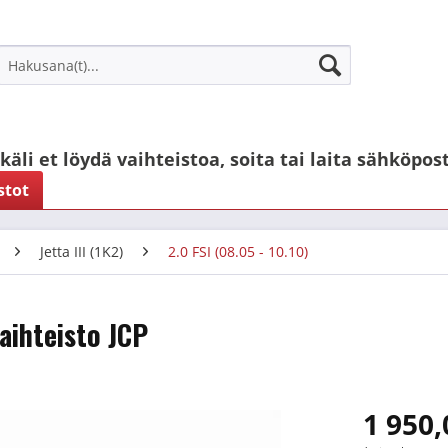
käli et löydä vaihteistoa, soita tai laita sähköpost
stot
Jetta III (1K2)
2.0 FSI (08.05 - 10.10)
aihteisto JCP
1 950,