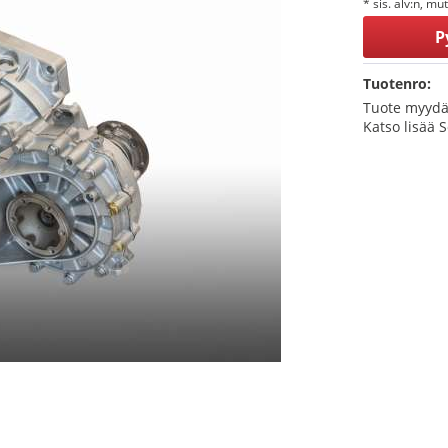
* sis. alv:n, mu
P
Tuotenro:
Tuote myydä
Katso lisää 