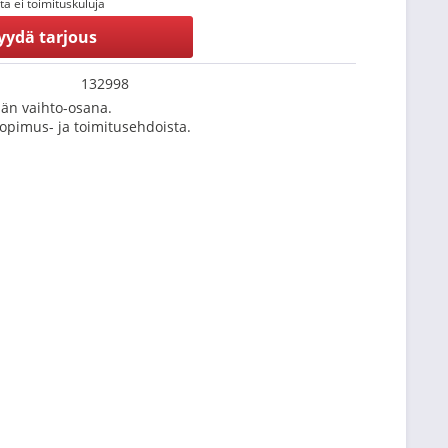
tta ei toimituskuluja
yydä tarjous
132998
än vaihto-osana.
Sopimus- ja toimitusehdoista.