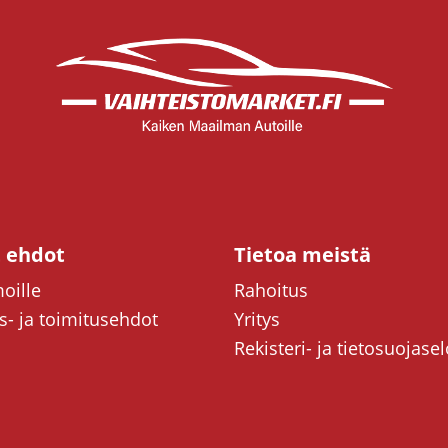
t ehdot
Tietoa meistä
oille
Rahoitus
- ja toimitusehdot
Yritys
Rekisteri- ja tietosuojase