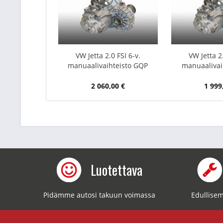
VW Jetta 2.0 FSI 6-v.
VW Jetta 2.
manuaalivaihteisto GQP
manuaalivai
2 060,00 €
1 999
Luotettava
Pidämme autosi takuun voimassa
Edullisem