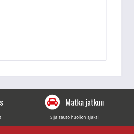
us
Matka jatkuu
s
Sijaisauto huollon ajaksi