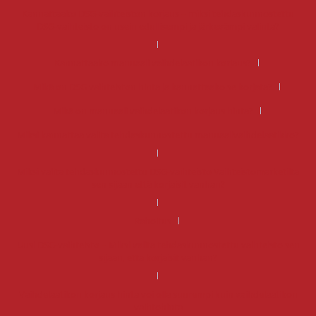
Kannattaako DSG-vaihteiston korjaus – miksi tehdaskunnostettu
DSG-vaihteisto on usein edullisempi ja järkevämpi valinta?
Kannattaako manuaali vaihdelaatikon korjaus?
Mikä on DSG vaihteiston hinta ja kannattaako se korjata?
Mikä on manuaali vaihdelaatikon korjaus hinta?
Miksi kannattaa valita tehdaskunnostettu manuaalivaihdelaatikko?
Miksi valita tehdaskunnostettu DSG-vaihteisto Vaihteistomarketilta
sen sijaan että korjaisit vanhan?
Rahoitus
Uusi DSG-vaihteisto – Miksi valita tehdaskunnostettu vaihteisto sen
sijaan, että korjaisit vanhan?
Vaihdelaatikon korjaus hinta voi olla suurempi kuin vaihdelaatikon
vaihtohinta