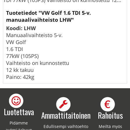
TDI 77kW (105PS) Vaihteisto on kunnostettu 12...
Tuotetiedot "VW Golf 1.6 TDI 5-v.
manuaalivaihteisto LHW"
Koodi: LHW
Manuaalivaihteisto 5-v.
VW Golf
1.6 TDI
77kW (105PS)
Vaihteisto on kunnostettu
12 kk takuu
Paino: 42kg
Luotettava
Ammattitaitoinen
Rahoitus
Pidämme
Edullisempi vaihtoehto
Meiltä myös
autosi takuun