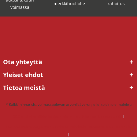
merkkihuollolle
rahoitus
voimassa
Ota yhteyttä
Yleiset ehdot
Tietoa meistä
* Kaikki hinnat sis. voimassaolevan arvonlisäveron, ellei toisin ole mainittu
DSG mekatroniikka korjaus hinta – mitä kannattaa maksaa?
DSG vaihteisto ongelmat – ratkaisu tehdaskunnostetulla vaihteistolla