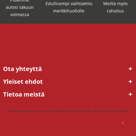
Edullisempi vaihtoehto
Meiltä myös
autosi takuun
merkkihuollolle
rahoitus
voimassa
Ota yhteyttä
Yleiset ehdot
Tietoa meistä
* Kaikki hinnat sis. voimassaolevan arvonlisäveron, ellei toisin ole mainittu
DSG mekatroniikka korjaus hinta – mitä kannattaa maksaa?
DSG vaihteisto ongelmat – ratkaisu tehdaskunnostetulla vaihteistolla