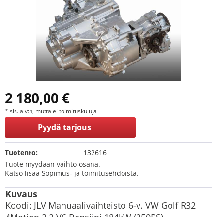
2 180,00 €
* sis. alv:n, mutta ei toimituskuluja
Pyydä tarjous
Tuotenro:
132616
Tuote myydään vaihto-osana.
Katso lisää Sopimus- ja toimitusehdoista.
Kuvaus
Koodi: JLV Manuaalivaihteisto 6-v. VW Golf R32