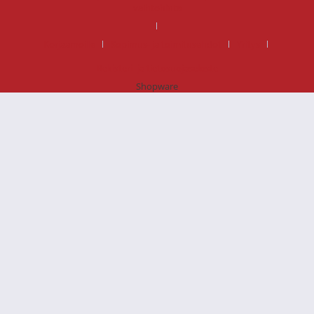
vaihtohinta
Korjaamoille
Sopimus- ja toimitusehdot
Yritys
Rekisteri- ja tietosuojaseloste
Shopware