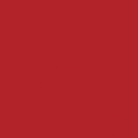
Kannattaako DSG-vaihteiston korjaus – miksi tehdaskunnostettu
DSG-vaihteisto on usein edullisempi ja järkevämpi valinta?
Kannattaako manuaali vaihdelaatikon korjaus?
Mikä on DSG vaihteiston hinta ja kannattaako se korjata?
Mikä on manuaali vaihdelaatikon korjaus hinta?
Miksi kannattaa valita tehdaskunnostettu manuaalivaihdelaatikko?
Miksi valita tehdaskunnostettu DSG-vaihteisto Vaihteistomarketilta
sen sijaan että korjaisit vanhan?
Rahoitus
Uusi DSG-vaihteisto – Miksi valita tehdaskunnostettu vaihteisto sen
sijaan, että korjaisit vanhan?
Vaihdelaatikon korjaus hinta voi olla suurempi kuin vaihdelaatikon