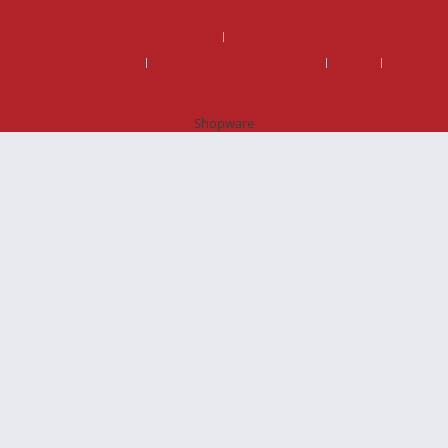
vaihtohinta
Korjaamoille
Sopimus- ja toimitusehdot
Yritys
Rekisteri- ja tietosuojaseloste
Shopware