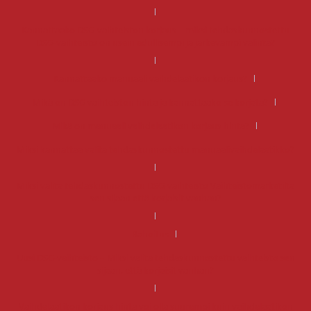
Kannattaako DSG-vaihteiston korjaus – miksi tehdaskunnostettu
DSG-vaihteisto on usein edullisempi ja järkevämpi valinta?
Kannattaako manuaali vaihdelaatikon korjaus?
Mikä on DSG vaihteiston hinta ja kannattaako se korjata?
Mikä on manuaali vaihdelaatikon korjaus hinta?
Miksi kannattaa valita tehdaskunnostettu manuaalivaihdelaatikko?
Miksi valita tehdaskunnostettu DSG-vaihteisto Vaihteistomarketilta
sen sijaan että korjaisit vanhan?
Rahoitus
Uusi DSG-vaihteisto – Miksi valita tehdaskunnostettu vaihteisto sen
sijaan, että korjaisit vanhan?
Vaihdelaatikon korjaus hinta voi olla suurempi kuin vaihdelaatikon