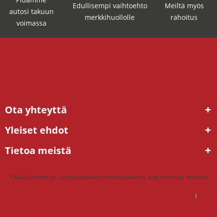
Edullisempi vaihtoehto
Meiltä myös
autosi takuun
merkkihuollolle
rahoitus
voimassa
Ota yhteyttä
Yleiset ehdot
Tietoa meistä
* Kaikki hinnat sis. voimassaolevan arvonlisäveron, ellei toisin ole mainittu
DSG mekatroniikka korjaus hinta – mitä kannattaa maksaa?
DSG vaihteisto ongelmat – ratkaisu tehdaskunnostetulla vaihteistolla