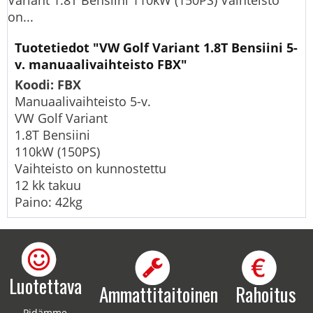
Variant 1.8T Bensiini 110kW (150PS) Vaihteisto
on...
Tuotetiedot "VW Golf Variant 1.8T Bensiini 5-
v. manuaalivaihteisto FBX"
Koodi: FBX
Manuaalivaihteisto 5-v.
VW Golf Variant
1.8T Bensiini
110kW (150PS)
Vaihteisto on kunnostettu
12 kk takuu
Paino: 42kg
Luotettava
Ammattitaitoinen
Rahoitus
Pidämme