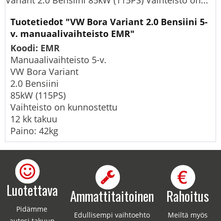
Variant 2.0 Bensiini 85kW (115PS) Vaihteisto on...
Tuotetiedot "VW Bora Variant 2.0 Bensiini 5-
v. manuaalivaihteisto EMR"
Koodi: EMR
Manuaalivaihteisto 5-v.
VW Bora Variant
2.0 Bensiini
85kW (115PS)
Vaihteisto on kunnostettu
12 kk takuu
Paino: 42kg
Luotettava
Ammattitaitoinen
Rahoitus
Pidämme
Edullisempi vaihtoehto
Meiltä myös
autosi takuun