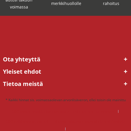
merkkihuollolle
rahoitus
voimassa
Ota yhteyttä
Yleiset ehdot
Tietoa meistä
* Kaikki hinnat sis. voimassaolevan arvonlisäveron, ellei toisin ole mainittu
DSG mekatroniikka korjaus hinta – mitä kannattaa maksaa?
DSG vaihteisto ongelmat – ratkaisu tehdaskunnostetulla vaihteistolla