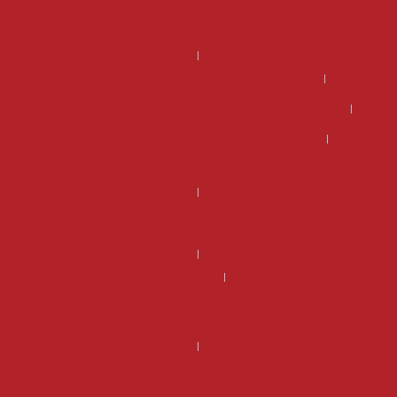
Kannattaako DSG-vaihteiston korjaus – miksi tehdaskunnostettu
DSG-vaihteisto on usein edullisempi ja järkevämpi valinta?
Kannattaako manuaali vaihdelaatikon korjaus?
Mikä on DSG vaihteiston hinta ja kannattaako se korjata?
Mikä on manuaali vaihdelaatikon korjaus hinta?
Miksi kannattaa valita tehdaskunnostettu manuaalivaihdelaatikko?
Miksi valita tehdaskunnostettu DSG-vaihteisto Vaihteistomarketilta
sen sijaan että korjaisit vanhan?
Rahoitus
Uusi DSG-vaihteisto – Miksi valita tehdaskunnostettu vaihteisto sen
sijaan, että korjaisit vanhan?
Vaihdelaatikon korjaus hinta voi olla suurempi kuin vaihdelaatikon
vaihtohinta