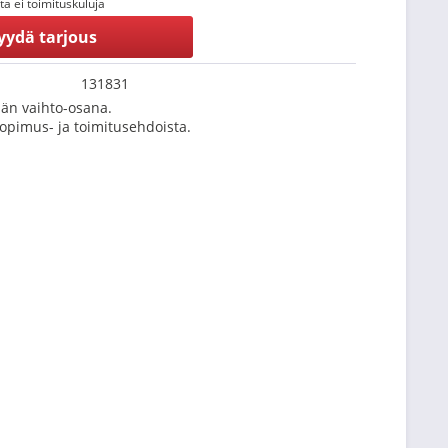
tta ei toimituskuluja
yydä tarjous
131831
än vaihto-osana.
Sopimus- ja toimitusehdoista.