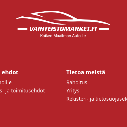
t ehdot
Tietoa meistä
oille
Rahoitus
- ja toimitusehdot
Yritys
Rekisteri- ja tietosuojase