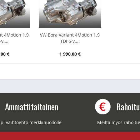
t 4Motion 1.9
VW Bora Variant 4Motion 1.9
v....
TDI 6-v....
,00 €
1 990,00 €
Ammattitaitoinen
Rahoit
pi vaihtoehto merkkihuollolle
Meiltä myös rahoitu