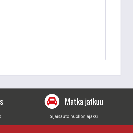
us
Matka jatkuu
s
Sijaisauto huollon ajaksi