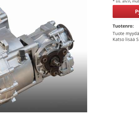
* sis. alv:n, mu
P
Tuotenro:
Tuote myydä
Katso lisää 