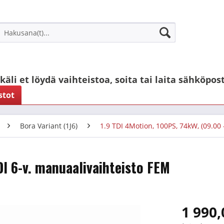
käli et löydä vaihteistoa, soita tai laita sähköpost
stot
Bora Variant (1J6)
1.9 TDI 4Motion, 100PS, 74kW, (09.00 
I 6-v. manuaalivaihteisto FEM
1 990,