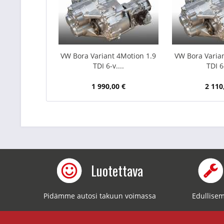
VW Bora Variant 4Motion 1.9
VW Bora Varian
TDI 6-v....
TDI 6-
1 990,00 €
2 110
Luotettava
Pidämme autosi takuun voimassa
Edullisem