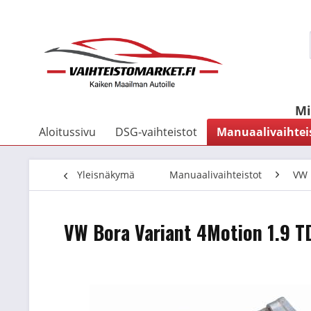
Mi
Aloitussivu
DSG-vaihteistot
Manuaalivaihtei
Yleisnäkymä
Manuaalivaihteistot
VW
VW Bora Variant 4Motion 1.9 TD