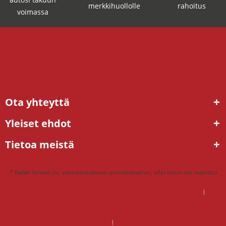
merkkihuollolle
rahoitus
voimassa
Ota yhteyttä
Yleiset ehdot
Tietoa meistä
* Kaikki hinnat sis. voimassaolevan arvonlisäveron, ellei toisin ole mainittu
DSG mekatroniikka korjaus hinta – mitä kannattaa maksaa?
DSG vaihteisto ongelmat – ratkaisu tehdaskunnostetulla vaihteistolla