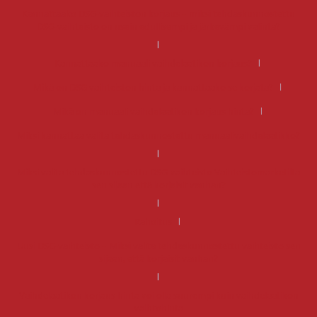
Kannattaako DSG-vaihteiston korjaus – miksi tehdaskunnostettu
DSG-vaihteisto on usein edullisempi ja järkevämpi valinta?
Kannattaako manuaali vaihdelaatikon korjaus?
Mikä on DSG vaihteiston hinta ja kannattaako se korjata?
Mikä on manuaali vaihdelaatikon korjaus hinta?
Miksi kannattaa valita tehdaskunnostettu manuaalivaihdelaatikko?
Miksi valita tehdaskunnostettu DSG-vaihteisto Vaihteistomarketilta
sen sijaan että korjaisit vanhan?
Rahoitus
Uusi DSG-vaihteisto – Miksi valita tehdaskunnostettu vaihteisto sen
sijaan, että korjaisit vanhan?
Vaihdelaatikon korjaus hinta voi olla suurempi kuin vaihdelaatikon
vaihtohinta