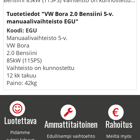
Bensiini 85kW (115PS) Vaihteisto on kunnostettu...
Tuotetiedot "VW Bora 2.0 Bensiini 5-v.
manuaalivaihteisto EGU"
Koodi: EGU
Manuaalivaihteisto 5-v.
VW Bora
2.0 Bensiini
85kW (115PS)
Vaihteisto on kunnostettu
12 kk takuu
Paino: 42kg
Luotettava
Ammattitaitoinen
Rahoitus
Pidämme
Edullisempi vaihtoehto
Meiltä myös
autosi takuun