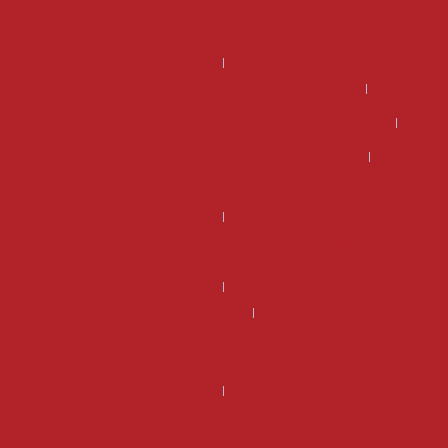
Kannattaako DSG-vaihteiston korjaus – miksi tehdaskunnostettu
DSG-vaihteisto on usein edullisempi ja järkevämpi valinta?
Kannattaako manuaali vaihdelaatikon korjaus?
Mikä on DSG vaihteiston hinta ja kannattaako se korjata?
Mikä on manuaali vaihdelaatikon korjaus hinta?
Miksi kannattaa valita tehdaskunnostettu manuaalivaihdelaatikko?
Miksi valita tehdaskunnostettu DSG-vaihteisto Vaihteistomarketilta
sen sijaan että korjaisit vanhan?
Rahoitus
Uusi DSG-vaihteisto – Miksi valita tehdaskunnostettu vaihteisto sen
sijaan, että korjaisit vanhan?
Vaihdelaatikon korjaus hinta voi olla suurempi kuin vaihdelaatikon
vaihtohinta