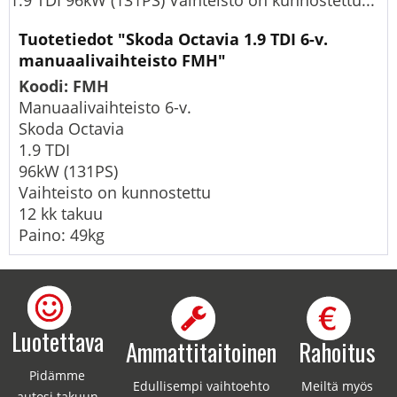
1.9 TDI 96kW (131PS) Vaihteisto on kunnostettu...
Tuotetiedot "Skoda Octavia 1.9 TDI 6-v.
manuaalivaihteisto FMH"
Koodi: FMH
Manuaalivaihteisto 6-v.
Skoda Octavia
1.9 TDI
96kW (131PS)
Vaihteisto on kunnostettu
12 kk takuu
Paino: 49kg
Luotettava
Ammattitaitoinen
Rahoitus
Pidämme
Edullisempi vaihtoehto
Meiltä myös
autosi takuun