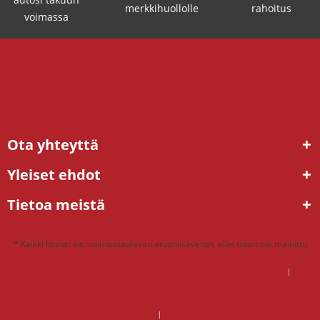
merkkihuollolle
rahoitus
voimassa
Ota yhteyttä
Yleiset ehdot
Tietoa meistä
* Kaikki hinnat sis. voimassaolevan arvonlisäveron, ellei toisin ole mainittu
DSG mekatroniikka korjaus hinta – mitä kannattaa maksaa?
DSG vaihteisto ongelmat – ratkaisu tehdaskunnostetulla vaihteistolla