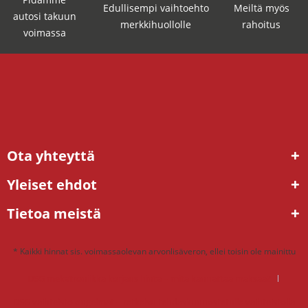
Edullisempi vaihtoehto
Meiltä myös
autosi takuun
merkkihuollolle
rahoitus
voimassa
Ota yhteyttä
Yleiset ehdot
Tietoa meistä
* Kaikki hinnat sis. voimassaolevan arvonlisäveron, ellei toisin ole mainittu
DSG mekatroniikka korjaus hinta – mitä kannattaa maksaa?
DSG vaihteisto ongelmat – ratkaisu tehdaskunnostetulla vaihteistolla