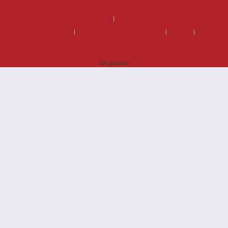
vaihtohinta
Korjaamoille
Sopimus- ja toimitusehdot
Yritys
Rekisteri- ja tietosuojaseloste
Shopware