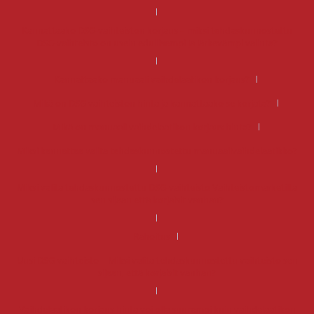
Kannattaako DSG-vaihteiston korjaus – miksi tehdaskunnostettu
DSG-vaihteisto on usein edullisempi ja järkevämpi valinta?
Kannattaako manuaali vaihdelaatikon korjaus?
Mikä on DSG vaihteiston hinta ja kannattaako se korjata?
Mikä on manuaali vaihdelaatikon korjaus hinta?
Miksi kannattaa valita tehdaskunnostettu manuaalivaihdelaatikko?
Miksi valita tehdaskunnostettu DSG-vaihteisto Vaihteistomarketilta
sen sijaan että korjaisit vanhan?
Rahoitus
Uusi DSG-vaihteisto – Miksi valita tehdaskunnostettu vaihteisto sen
sijaan, että korjaisit vanhan?
Vaihdelaatikon korjaus hinta voi olla suurempi kuin vaihdelaatikon