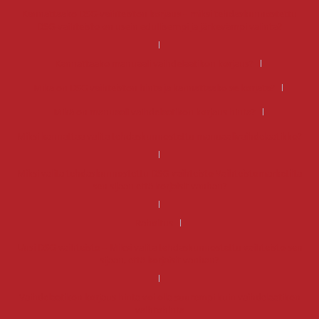
Kannattaako DSG-vaihteiston korjaus – miksi tehdaskunnostettu
DSG-vaihteisto on usein edullisempi ja järkevämpi valinta?
Kannattaako manuaali vaihdelaatikon korjaus?
Mikä on DSG vaihteiston hinta ja kannattaako se korjata?
Mikä on manuaali vaihdelaatikon korjaus hinta?
Miksi kannattaa valita tehdaskunnostettu manuaalivaihdelaatikko?
Miksi valita tehdaskunnostettu DSG-vaihteisto Vaihteistomarketilta
sen sijaan että korjaisit vanhan?
Rahoitus
Uusi DSG-vaihteisto – Miksi valita tehdaskunnostettu vaihteisto sen
sijaan, että korjaisit vanhan?
Vaihdelaatikon korjaus hinta voi olla suurempi kuin vaihdelaatikon
vaihtohinta