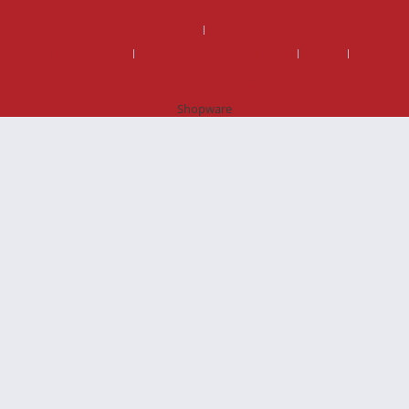
vaihtohinta
Korjaamoille
Sopimus- ja toimitusehdot
Yritys
Rekisteri- ja tietosuojaseloste
Shopware