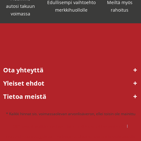
Edullisempi vaihtoehto
Meiltä myös
autosi takuun
merkkihuollolle
rahoitus
voimassa
Ota yhteyttä
Yleiset ehdot
Tietoa meistä
* Kaikki hinnat sis. voimassaolevan arvonlisäveron, ellei toisin ole mainittu
DSG mekatroniikka korjaus hinta – mitä kannattaa maksaa?
DSG vaihteisto ongelmat – ratkaisu tehdaskunnostetulla vaihteistolla