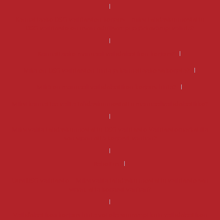
Kannattaako DSG-vaihteiston korjaus – miksi tehdaskunnostettu
DSG-vaihteisto on usein edullisempi ja järkevämpi valinta?
Kannattaako manuaali vaihdelaatikon korjaus?
Mikä on DSG vaihteiston hinta ja kannattaako se korjata?
Mikä on manuaali vaihdelaatikon korjaus hinta?
Miksi kannattaa valita tehdaskunnostettu manuaalivaihdelaatikko?
Miksi valita tehdaskunnostettu DSG-vaihteisto Vaihteistomarketilta
sen sijaan että korjaisit vanhan?
Rahoitus
Uusi DSG-vaihteisto – Miksi valita tehdaskunnostettu vaihteisto sen
sijaan, että korjaisit vanhan?
Vaihdelaatikon korjaus hinta voi olla suurempi kuin vaihdelaatikon