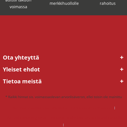
merkkihuollolle
rahoitus
voimassa
Ota yhteyttä
Yleiset ehdot
Tietoa meistä
* Kaikki hinnat sis. voimassaolevan arvonlisäveron, ellei toisin ole mainittu
DSG mekatroniikka korjaus hinta – mitä kannattaa maksaa?
DSG vaihteisto ongelmat – ratkaisu tehdaskunnostetulla vaihteistolla