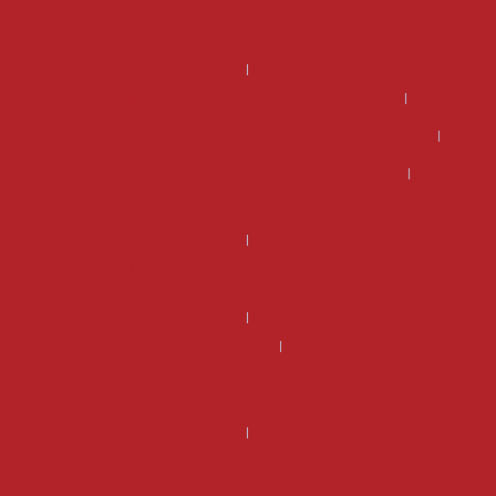
Kannattaako DSG-vaihteiston korjaus – miksi tehdaskunnostettu
DSG-vaihteisto on usein edullisempi ja järkevämpi valinta?
Kannattaako manuaali vaihdelaatikon korjaus?
Mikä on DSG vaihteiston hinta ja kannattaako se korjata?
Mikä on manuaali vaihdelaatikon korjaus hinta?
Miksi kannattaa valita tehdaskunnostettu manuaalivaihdelaatikko?
Miksi valita tehdaskunnostettu DSG-vaihteisto Vaihteistomarketilta
sen sijaan että korjaisit vanhan?
Rahoitus
Uusi DSG-vaihteisto – Miksi valita tehdaskunnostettu vaihteisto sen
sijaan, että korjaisit vanhan?
Vaihdelaatikon korjaus hinta voi olla suurempi kuin vaihdelaatikon
vaihtohinta