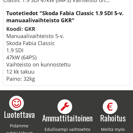
Classic 1.9 SDI 47kW (64PS) Vaihteisto on...
Tuotetiedot "Skoda Fabia Classic 1.9 SDI 5-v.
manuaalivaihteisto GKR"
Koodi: GKR
Manuaalivaihteisto 5-v.
Skoda Fabia Classic
1.9 SDI
47kW (64PS)
Vaihteisto on kunnostettu
12 kk takuu
Paino: 32kg
Luotettava
Ammattitaitoinen
Rahoitus
Pidämme
Edullisempi vaihtoehto
Meiltä myös
autosi takuun