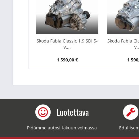
Skoda Fabia Classic 1.9 SDI 5-
Skoda Fabia Cla
v....
v..
1 590,00 €
1 590
Luotettava
Pidämme autosi takuun voimassa
Edullisem