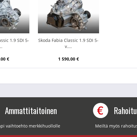
ssic 1.9 SDI 5-
Skoda Fabia Classic 1.9 SDI 5-
..
v....
,00 €
1 590,00 €
Ammattitaitoinen
Rahoit
pi vaihtoehto merkkihuollolle
Meiltä myös rahoitu