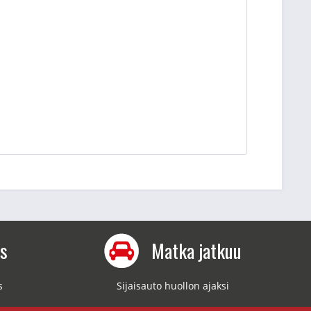
us
Matka jatkuu
s
Sijaisauto huollon ajaksi