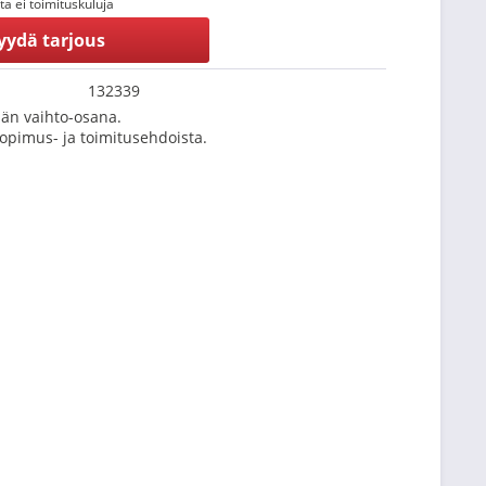
tta ei toimituskuluja
yydä tarjous
132339
än vaihto-osana.
Sopimus- ja toimitusehdoista.