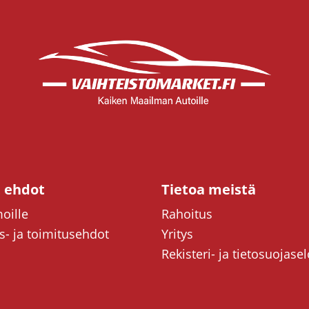
t ehdot
Tietoa meistä
oille
Rahoitus
- ja toimitusehdot
Yritys
Rekisteri- ja tietosuojase