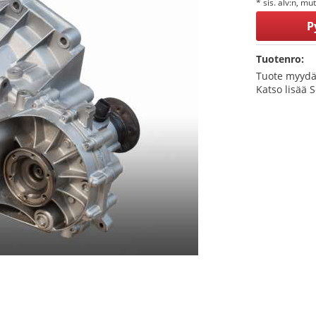
* sis. alv:n, mu
P
Tuotenro:
Tuote myydä
Katso lisää 