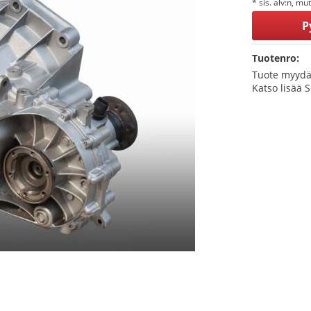
* sis. alv:n, mu
P
Tuotenro:
Tuote myydä
Katso lisää 