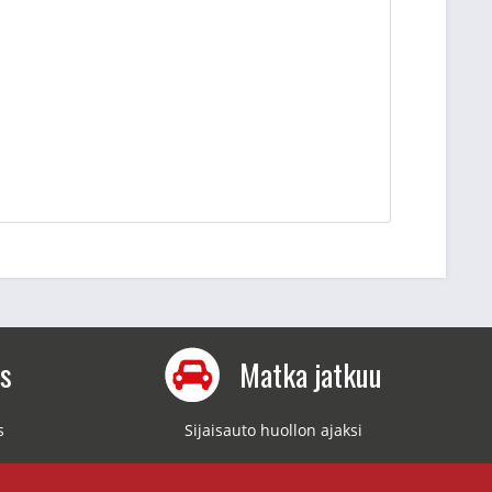
us
Matka jatkuu
s
Sijaisauto huollon ajaksi