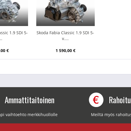
ssic 1.9 SDI 5-
Skoda Fabia Classic 1.9 SDI 5-
..
v....
,00 €
1 590,00 €
Ammattitaitoinen
Rahoit
pi vaihtoehto merkkihuollolle
Meiltä myös rahoitu