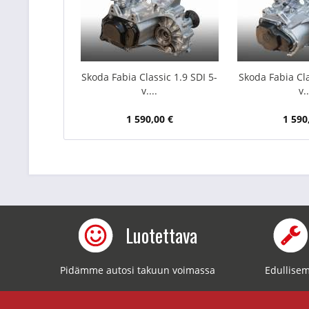
Skoda Fabia Classic 1.9 SDI 5-
Skoda Fabia Cla
v....
v..
1 590,00 €
1 590
Luotettava
Pidämme autosi takuun voimassa
Edullisem