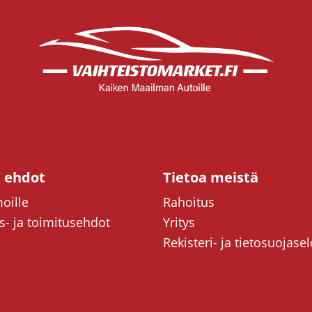
t ehdot
Tietoa meistä
oille
Rahoitus
- ja toimitusehdot
Yritys
Rekisteri- ja tietosuojase