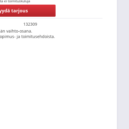
tta ei toimituskuluja
yydä tarjous
132309
än vaihto-osana.
Sopimus- ja toimitusehdoista.