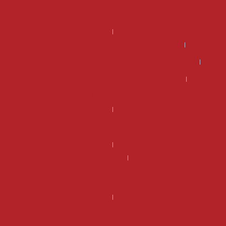
Kannattaako DSG-vaihteiston korjaus – miksi tehdaskunnostettu
DSG-vaihteisto on usein edullisempi ja järkevämpi valinta?
Kannattaako manuaali vaihdelaatikon korjaus?
Mikä on DSG vaihteiston hinta ja kannattaako se korjata?
Mikä on manuaali vaihdelaatikon korjaus hinta?
Miksi kannattaa valita tehdaskunnostettu manuaalivaihdelaatikko?
Miksi valita tehdaskunnostettu DSG-vaihteisto Vaihteistomarketilta
sen sijaan että korjaisit vanhan?
Rahoitus
Uusi DSG-vaihteisto – Miksi valita tehdaskunnostettu vaihteisto sen
sijaan, että korjaisit vanhan?
Vaihdelaatikon korjaus hinta voi olla suurempi kuin vaihdelaatikon
vaihtohinta