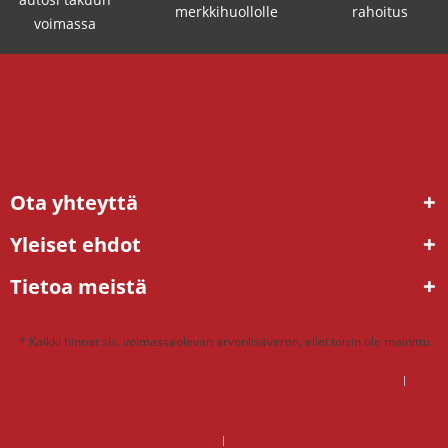
merkkihuollolle
rahoitus
voimassa
Ota yhteyttä
Yleiset ehdot
Tietoa meistä
* Kaikki hinnat sis. voimassaolevan arvonlisäveron, ellei toisin ole mainittu
DSG mekatroniikka korjaus hinta – mitä kannattaa maksaa?
DSG vaihteisto ongelmat – ratkaisu tehdaskunnostetulla vaihteistolla