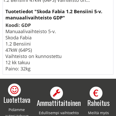
1.2 Bensiini 47kW (64PS) Vaihteisto on...
Tuotetiedot "Skoda Fabia 1.2 Bensiini 5-v.
manuaalivaihteisto GDP"
Koodi: GDP
Manuaalivaihteisto 5-v.
Skoda Fabia
1.2 Bensiini
47kW (64PS)
Vaihteisto on kunnostettu
12 kk takuu
Paino: 32kg
Luotettava
Ammattitaitoinen
Rahoitus
Pidämme
Edullisempi vaihtoehto
Meiltä myös
autosi takuun