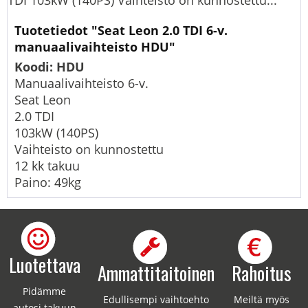
TDI 103kW (140PS) Vaihteisto on kunnostettu...
Tuotetiedot "Seat Leon 2.0 TDI 6-v.
manuaalivaihteisto HDU"
Koodi: HDU
Manuaalivaihteisto 6-v.
Seat Leon
2.0 TDI
103kW (140PS)
Vaihteisto on kunnostettu
12 kk takuu
Paino: 49kg
Luotettava
Ammattitaitoinen
Rahoitus
Pidämme
Edullisempi vaihtoehto
Meiltä myös
autosi takuun