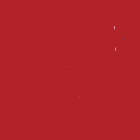
Kannattaako DSG-vaihteiston korjaus – miksi tehdaskunnostettu
DSG-vaihteisto on usein edullisempi ja järkevämpi valinta?
Kannattaako manuaali vaihdelaatikon korjaus?
Mikä on DSG vaihteiston hinta ja kannattaako se korjata?
Mikä on manuaali vaihdelaatikon korjaus hinta?
Miksi kannattaa valita tehdaskunnostettu manuaalivaihdelaatikko?
Miksi valita tehdaskunnostettu DSG-vaihteisto Vaihteistomarketilta
sen sijaan että korjaisit vanhan?
Rahoitus
Uusi DSG-vaihteisto – Miksi valita tehdaskunnostettu vaihteisto sen
sijaan, että korjaisit vanhan?
Vaihdelaatikon korjaus hinta voi olla suurempi kuin vaihdelaatikon
vaihtohinta