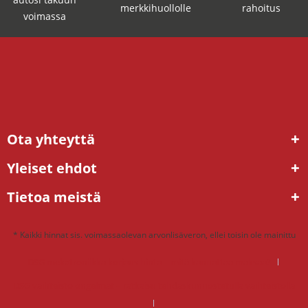
merkkihuollolle
rahoitus
voimassa
Ota yhteyttä
Yleiset ehdot
Tietoa meistä
* Kaikki hinnat sis. voimassaolevan arvonlisäveron, ellei toisin ole mainittu
DSG mekatroniikka korjaus hinta – mitä kannattaa maksaa?
DSG vaihteisto ongelmat – ratkaisu tehdaskunnostetulla vaihteistolla