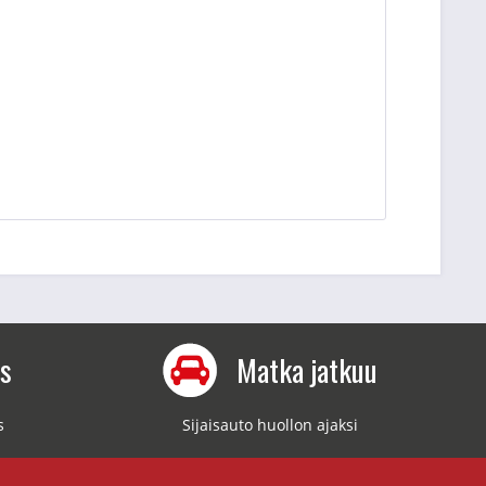
us
Matka jatkuu
s
Sijaisauto huollon ajaksi