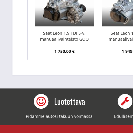
Seat Leon 1.9 TDI 5-v.
Seat Leon 1
manuaalivaihteisto GQQ
manuaalivai
1 750,00 €
1 949
Luotettava
Pidämme autosi takuun voimassa
Edullisem