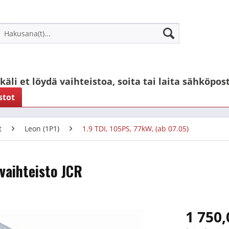
käli et löydä vaihteistoa, soita tai laita sähköpost
stot
t
Leon (1P1)
1.9 TDI, 105PS, 77kW, (ab 07.05)
ivaihteisto JCR
1 750,