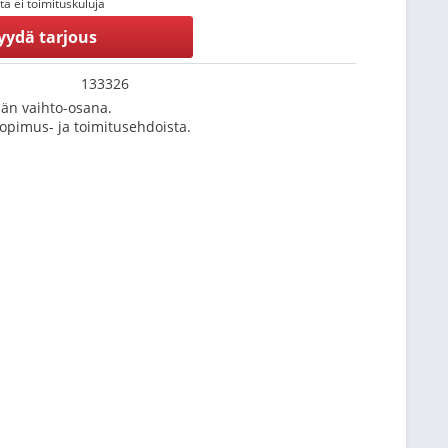
tta ei toimituskuluja
yydä tarjous
133326
än vaihto-osana.
Sopimus- ja toimitusehdoista.