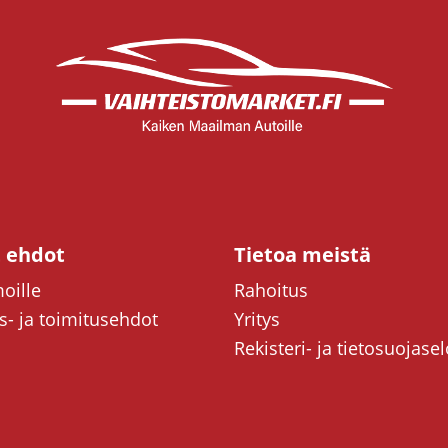
t ehdot
Tietoa meistä
oille
Rahoitus
- ja toimitusehdot
Yritys
Rekisteri- ja tietosuojase