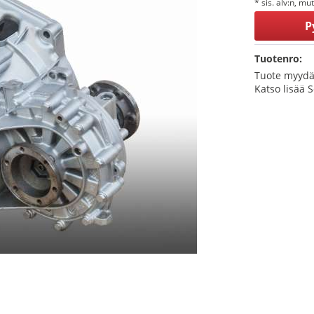
* sis. alv:n, mu
P
Tuotenro:
Tuote myydä
Katso lisää 