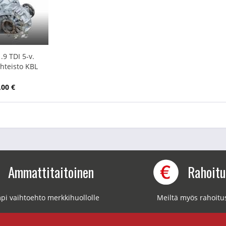
.9 TDI 5-v.
hteisto KBL
,00 €
Ammattitaitoinen
Rahoit
pi vaihtoehto merkkihuollolle
Meiltä myös rahoitu