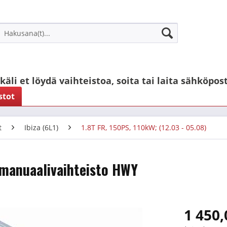
käli et löydä vaihteistoa, soita tai laita sähköpost
stot
t
Ibiza (6L1)
1.8T FR, 150PS, 110kW; (12.03 - 05.08)
. manuaalivaihteisto HWY
1 450,