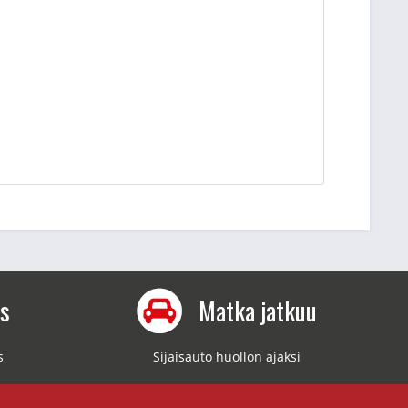
us
Matka jatkuu
s
Sijaisauto huollon ajaksi