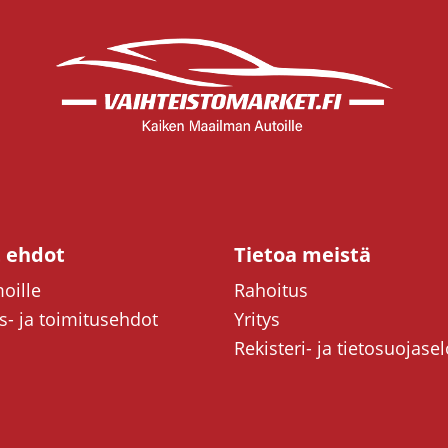
t ehdot
Tietoa meistä
oille
Rahoitus
- ja toimitusehdot
Yritys
Rekisteri- ja tietosuojase