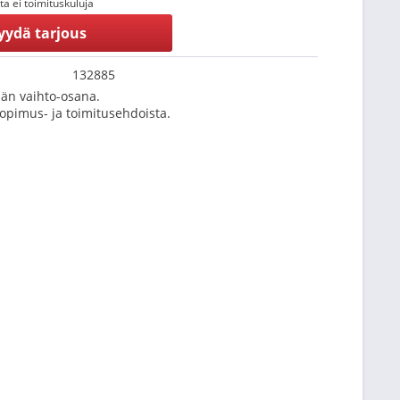
tta ei toimituskuluja
yydä tarjous
132885
än vaihto-osana.
Sopimus- ja toimitusehdoista.