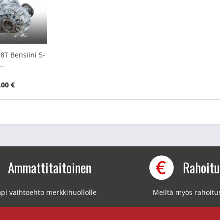
.8T Bensiini 5-
..
,00 €
Ammattitaitoinen
Rahoit
pi vaihtoehto merkkihuollolle
Meiltä myös rahoitu