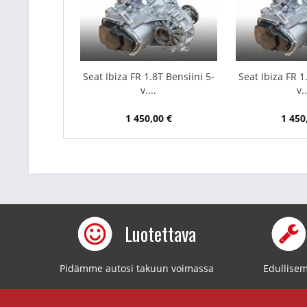
Seat Ibiza FR 1.8T Bensiini 5-
Seat Ibiza FR 1
v....
v..
1 450,00 €
1 450
Luotettava
Pidämme autosi takuun voimassa
Edullisem