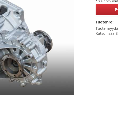
* sis. alv:n, mu
P
Tuotenro:
Tuote myydä
Katso lisää 