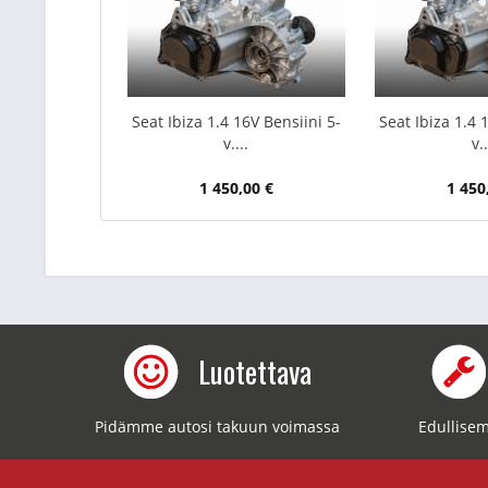
Seat Ibiza 1.4 16V Bensiini 5-
Seat Ibiza 1.4 
v....
v..
1 450,00 €
1 450
Luotettava
Pidämme autosi takuun voimassa
Edullisem