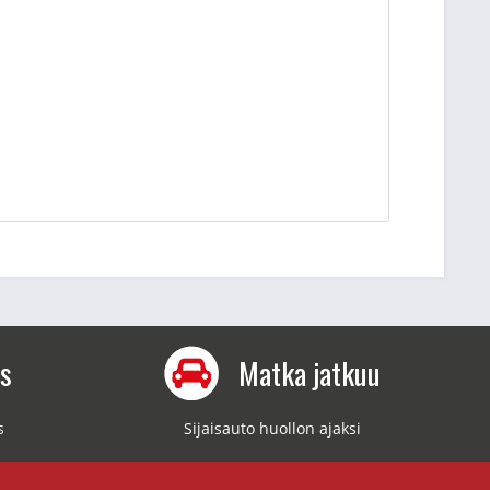
us
Matka jatkuu
s
Sijaisauto huollon ajaksi