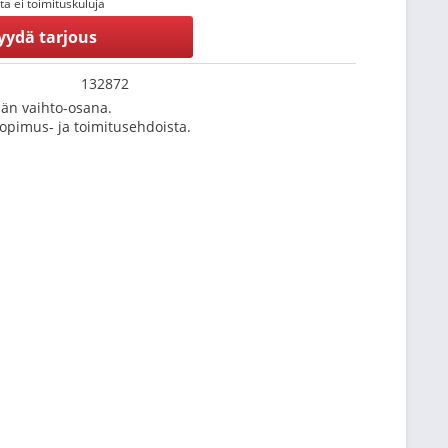
tta ei toimituskuluja
yydä tarjous
132872
än vaihto-osana.
Sopimus- ja toimitusehdoista.