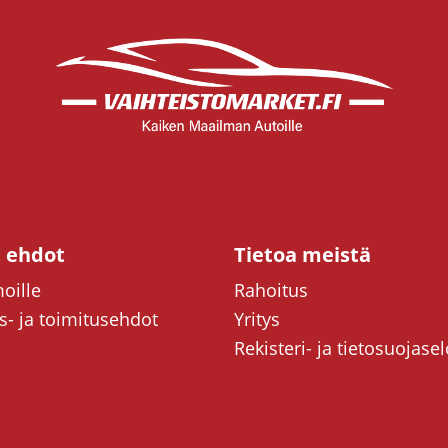
t ehdot
Tietoa meistä
oille
Rahoitus
- ja toimitusehdot
Yritys
Rekisteri- ja tietosuojase