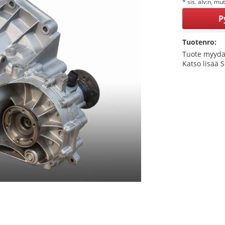
* sis. alv:n, mu
P
Tuotenro:
Tuote myydä
Katso lisää 