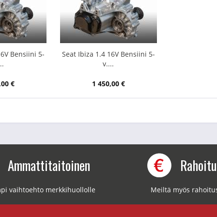
16V Bensiini 5-
Seat Ibiza 1.4 16V Bensiini 5-
..
v....
,00 €
1 450,00 €
Ammattitaitoinen
Rahoit
pi vaihtoehto merkkihuollolle
Meiltä myös rahoitu