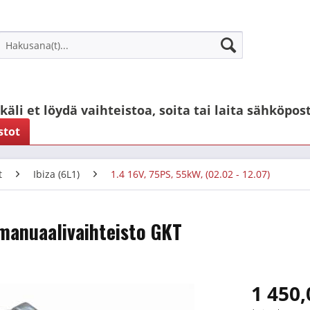
käli et löydä vaihteistoa, soita tai laita sähköpost
stot
t
Ibiza (6L1)
1.4 16V, 75PS, 55kW, (02.02 - 12.07)
. manuaalivaihteisto GKT
1 450,