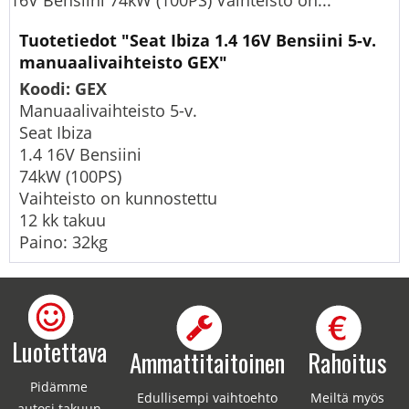
16V Bensiini 74kW (100PS) Vaihteisto on...
Tuotetiedot "Seat Ibiza 1.4 16V Bensiini 5-v.
manuaalivaihteisto GEX"
Koodi: GEX
Manuaalivaihteisto 5-v.
Seat Ibiza
1.4 16V Bensiini
74kW (100PS)
Vaihteisto on kunnostettu
12 kk takuu
Paino: 32kg
Luotettava
Ammattitaitoinen
Rahoitus
Pidämme
Edullisempi vaihtoehto
Meiltä myös
autosi takuun