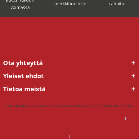
merkkihuollolle
rahoitus
voimassa
Ota yhteyttä
Yleiset ehdot
Tietoa meistä
* Kaikki hinnat sis. voimassaolevan arvonlisäveron, ellei toisin ole mainittu
DSG mekatroniikka korjaus hinta – mitä kannattaa maksaa?
DSG vaihteisto ongelmat – ratkaisu tehdaskunnostetulla vaihteistolla