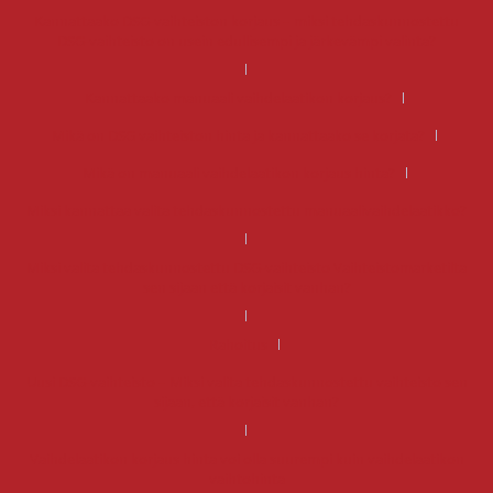
Kannattaako DSG-vaihteiston korjaus – miksi tehdaskunnostettu
DSG-vaihteisto on usein edullisempi ja järkevämpi valinta?
Kannattaako manuaali vaihdelaatikon korjaus?
Mikä on DSG vaihteiston hinta ja kannattaako se korjata?
Mikä on manuaali vaihdelaatikon korjaus hinta?
Miksi kannattaa valita tehdaskunnostettu manuaalivaihdelaatikko?
Miksi valita tehdaskunnostettu DSG-vaihteisto Vaihteistomarketilta
sen sijaan että korjaisit vanhan?
Rahoitus
Uusi DSG-vaihteisto – Miksi valita tehdaskunnostettu vaihteisto sen
sijaan, että korjaisit vanhan?
Vaihdelaatikon korjaus hinta voi olla suurempi kuin vaihdelaatikon
vaihtohinta