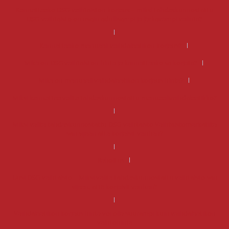
Kannattaako DSG-vaihteiston korjaus – miksi tehdaskunnostettu
DSG-vaihteisto on usein edullisempi ja järkevämpi valinta?
Kannattaako manuaali vaihdelaatikon korjaus?
Mikä on DSG vaihteiston hinta ja kannattaako se korjata?
Mikä on manuaali vaihdelaatikon korjaus hinta?
Miksi kannattaa valita tehdaskunnostettu manuaalivaihdelaatikko?
Miksi valita tehdaskunnostettu DSG-vaihteisto Vaihteistomarketilta
sen sijaan että korjaisit vanhan?
Rahoitus
Uusi DSG-vaihteisto – Miksi valita tehdaskunnostettu vaihteisto sen
sijaan, että korjaisit vanhan?
Vaihdelaatikon korjaus hinta voi olla suurempi kuin vaihdelaatikon
vaihtohinta