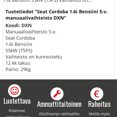
1.6i Bensiini 55kW (75PS) Vaihteisto on...
Tuotetiedot "Seat Cordoba 1.6i Bensiini 5-v.
manuaalivaihteisto DXN"
Koodi: DXN
Manuaalivaihteisto 5-v.
Seat Cordoba
1.6i Bensiini
55kW (75PS)
Vaihteisto on kunnostettu
12 kk takuu
Paino: 29kg
Luotettava
Ammattitaitoinen
Rahoitus
Pidämme
Edullisempi vaihtoehto
Meiltä myös
autosi takuun