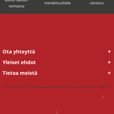
merkkihuollolle
rahoitus
voimassa
Ota yhteyttä
Yleiset ehdot
Tietoa meistä
* Kaikki hinnat sis. voimassaolevan arvonlisäveron, ellei toisin ole mainittu
DSG mekatroniikka korjaus hinta – mitä kannattaa maksaa?
DSG vaihteisto ongelmat – ratkaisu tehdaskunnostetulla vaihteistolla