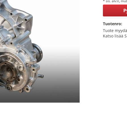
* sis. alv:n, mu
P
Tuotenro:
Tuote myydä
Katso lisää 