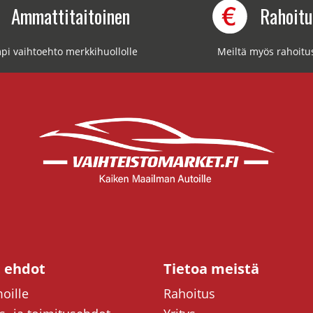
Ammattitaitoinen
Rahoit
pi vaihtoehto merkkihuollolle
Meiltä myös rahoitu
t ehdot
Tietoa meistä
oille
Rahoitus