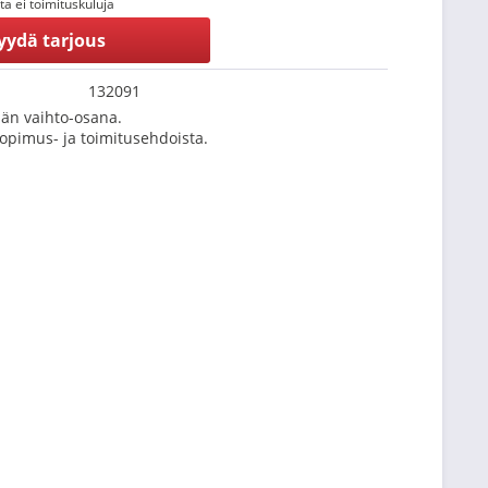
tta ei toimituskuluja
yydä tarjous
132091
än vaihto-osana.
Sopimus- ja toimitusehdoista.