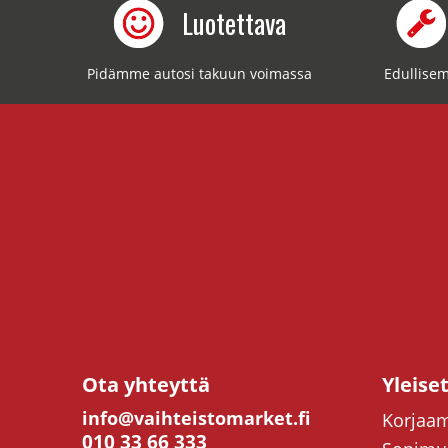
Luotettava
Pidämme autosi takuun voimassa
Edullisem
Ota yhteyttä
Yleise
info@vaihteistomarket.fi
Korjaam
010 33 66 333