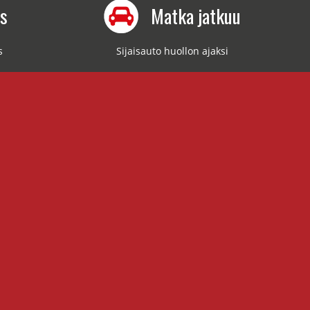
us
Matka jatkuu
s
Sijaisauto huollon ajaksi