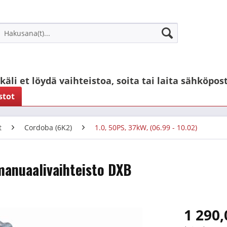
käli et löydä vaihteistoa, soita tai laita sähköpost
stot
t
Cordoba (6K2)
1.0, 50PS, 37kW, (06.99 - 10.02)
 manuaalivaihteisto DXB
1 290,