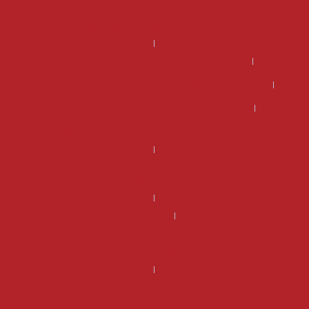
Kannattaako DSG-vaihteiston korjaus – miksi tehdaskunnostettu
DSG-vaihteisto on usein edullisempi ja järkevämpi valinta?
Kannattaako manuaali vaihdelaatikon korjaus?
Mikä on DSG vaihteiston hinta ja kannattaako se korjata?
Mikä on manuaali vaihdelaatikon korjaus hinta?
Miksi kannattaa valita tehdaskunnostettu manuaalivaihdelaatikko?
Miksi valita tehdaskunnostettu DSG-vaihteisto Vaihteistomarketilta
sen sijaan että korjaisit vanhan?
Rahoitus
Uusi DSG-vaihteisto – Miksi valita tehdaskunnostettu vaihteisto sen
sijaan, että korjaisit vanhan?
Vaihdelaatikon korjaus hinta voi olla suurempi kuin vaihdelaatikon
vaihtohinta