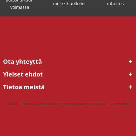
merkkihuollolle
rahoitus
voimassa
Ota yhteyttä
Yleiset ehdot
Tietoa meistä
* Kaikki hinnat sis. voimassaolevan arvonlisäveron, ellei toisin ole mainittu
DSG mekatroniikka korjaus hinta – mitä kannattaa maksaa?
DSG vaihteisto ongelmat – ratkaisu tehdaskunnostetulla vaihteistolla