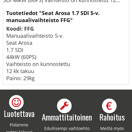
SDI 44kW (60PS) Vaihteisto on kunnostettu 12...
Tuotetiedot "Seat Arosa 1.7 SDI 5-v.
manuaalivaihteisto FFG"
Koodi: FFG
Manuaalivaihteisto 5-v.
Seat Arosa
1.7 SDI
44kW (60PS)
Vaihteisto on kunnostettu
12 kk takuu
Paino: 29kg
Luotettava
Ammattitaitoinen
Rahoitus
Pidämme
Edullisempi vaihtoehto
Meiltä myös
autosi takuun