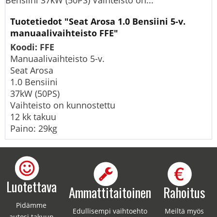
Bensiini 37kW (50PS) Vaihteisto on...
Tuotetiedot "Seat Arosa 1.0 Bensiini 5-v.
manuaalivaihteisto FFE"
Koodi: FFE
Manuaalivaihteisto 5-v.
Seat Arosa
1.0 Bensiini
37kW (50PS)
Vaihteisto on kunnostettu
12 kk takuu
Paino: 29kg
Luotettava
Ammattitaitoinen
Rahoitus
Pidämme
Edullisempi vaihtoehto
Meiltä myös
autosi takuun