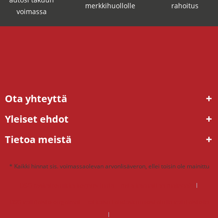
merkkihuollolle
rahoitus
voimassa
Ota yhteyttä
Yleiset ehdot
Tietoa meistä
* Kaikki hinnat sis. voimassaolevan arvonlisäveron, ellei toisin ole mainittu
DSG mekatroniikka korjaus hinta – mitä kannattaa maksaa?
DSG vaihteisto ongelmat – ratkaisu tehdaskunnostetulla vaihteistolla