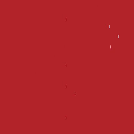
Kannattaako DSG-vaihteiston korjaus – miksi tehdaskunnostettu
DSG-vaihteisto on usein edullisempi ja järkevämpi valinta?
Kannattaako manuaali vaihdelaatikon korjaus?
Mikä on DSG vaihteiston hinta ja kannattaako se korjata?
Mikä on manuaali vaihdelaatikon korjaus hinta?
Miksi kannattaa valita tehdaskunnostettu manuaalivaihdelaatikko?
Miksi valita tehdaskunnostettu DSG-vaihteisto Vaihteistomarketilta
sen sijaan että korjaisit vanhan?
Rahoitus
Uusi DSG-vaihteisto – Miksi valita tehdaskunnostettu vaihteisto sen
sijaan, että korjaisit vanhan?
Vaihdelaatikon korjaus hinta voi olla suurempi kuin vaihdelaatikon
vaihtohinta