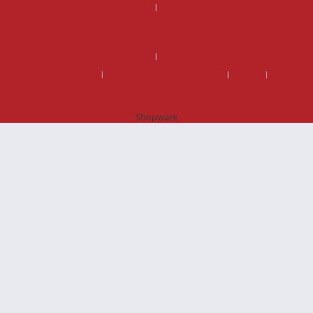
Vaihdelaatikon korjaus hinta voi olla suurempi kuin vaihdelaatikon
vaihtohinta
Korjaamoille
Sopimus- ja toimitusehdot
Yritys
Rekisteri- ja tietosuojaseloste
Shopware