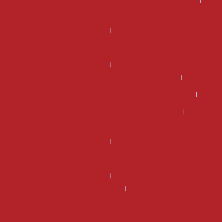
DSG mekatroniikka korjaus hinta – mitä kannattaa maksaa?
DSG vaihteisto ongelmat – ratkaisu tehdaskunnostetulla vaihteistolla
Kannattaako DSG-vaihteiston korjaus – miksi tehdaskunnostettu
DSG-vaihteisto on usein edullisempi ja järkevämpi valinta?
Kannattaako manuaali vaihdelaatikon korjaus?
Mikä on DSG vaihteiston hinta ja kannattaako se korjata?
Mikä on manuaali vaihdelaatikon korjaus hinta?
Miksi kannattaa valita tehdaskunnostettu manuaalivaihdelaatikko?
Miksi valita tehdaskunnostettu DSG-vaihteisto Vaihteistomarketilta
sen sijaan että korjaisit vanhan?
Rahoitus
Uusi DSG-vaihteisto – Miksi valita tehdaskunnostettu vaihteisto sen
sijaan, että korjaisit vanhan?