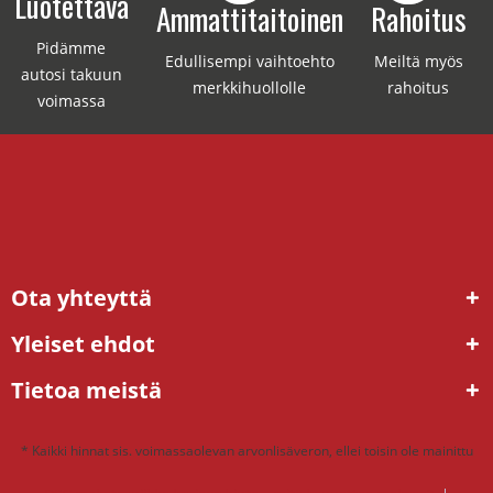
Luotettava
Ammattitaitoinen
Rahoitus
Pidämme
Edullisempi vaihtoehto
Meiltä myös
autosi takuun
merkkihuollolle
rahoitus
voimassa
Ota yhteyttä
Yleiset ehdot
Tietoa meistä
* Kaikki hinnat sis. voimassaolevan arvonlisäveron, ellei toisin ole mainittu