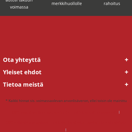
merkkihuollolle
rahoitus
voimassa
Ota yhteyttä
Yleiset ehdot
Tietoa meistä
* Kaikki hinnat sis. voimassaolevan arvonlisäveron, ellei toisin ole mainittu
DSG mekatroniikka korjaus hinta – mitä kannattaa maksaa?
DSG vaihteisto ongelmat – ratkaisu tehdaskunnostetulla vaihteistolla