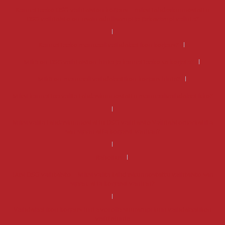
Kannattaako DSG-vaihteiston korjaus – miksi tehdaskunnostettu
DSG-vaihteisto on usein edullisempi ja järkevämpi valinta?
Kannattaako manuaali vaihdelaatikon korjaus?
Mikä on DSG vaihteiston hinta ja kannattaako se korjata?
Mikä on manuaali vaihdelaatikon korjaus hinta?
Miksi kannattaa valita tehdaskunnostettu manuaalivaihdelaatikko?
Miksi valita tehdaskunnostettu DSG-vaihteisto Vaihteistomarketilta
sen sijaan että korjaisit vanhan?
Rahoitus
Uusi DSG-vaihteisto – Miksi valita tehdaskunnostettu vaihteisto sen
sijaan, että korjaisit vanhan?
Vaihdelaatikon korjaus hinta voi olla suurempi kuin vaihdelaatikon
vaihtohinta