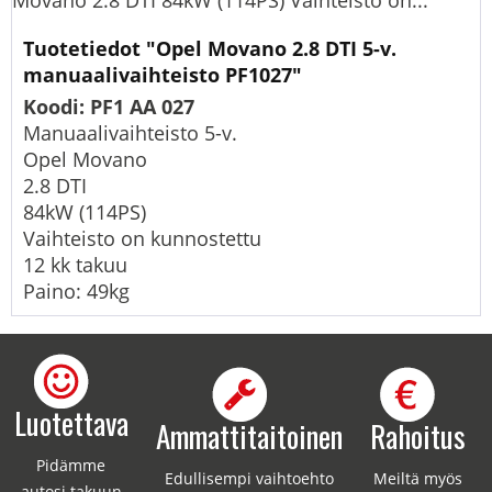
Movano 2.8 DTI 84kW (114PS) Vaihteisto on...
Tuotetiedot "Opel Movano 2.8 DTI 5-v.
manuaalivaihteisto PF1027"
Koodi: PF1 AA 027
Manuaalivaihteisto 5-v.
Opel Movano
2.8 DTI
84kW (114PS)
Vaihteisto on kunnostettu
12 kk takuu
Paino: 49kg
Luotettava
Ammattitaitoinen
Rahoitus
Pidämme
Edullisempi vaihtoehto
Meiltä myös
autosi takuun