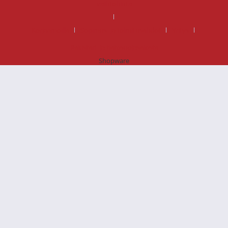
vaihtohinta
Korjaamoille
Sopimus- ja toimitusehdot
Yritys
Rekisteri- ja tietosuojaseloste
Shopware