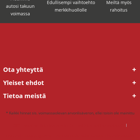
Edullisempi vaihtoehto
Meiltä myös
autosi takuun
merkkihuollolle
rahoitus
voimassa
Ota yhteyttä
Yleiset ehdot
Tietoa meistä
* Kaikki hinnat sis. voimassaolevan arvonlisäveron, ellei toisin ole mainittu
DSG mekatroniikka korjaus hinta – mitä kannattaa maksaa?
DSG vaihteisto ongelmat – ratkaisu tehdaskunnostetulla vaihteistolla