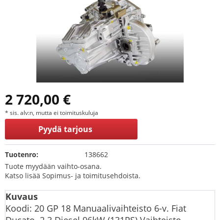
2 720,00 €
* sis. alv:n, mutta ei toimituskuluja
Pyydä tarjous
Tuotenro:
138662
Tuote myydään vaihto-osana.
Katso lisää Sopimus- ja toimitusehdoista.
Kuvaus
Koodi: 20 GP 18 Manuaalivaihteisto 6-v. Fiat