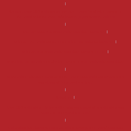
Kannattaako DSG-vaihteiston korjaus – miksi tehdaskunnostettu
DSG-vaihteisto on usein edullisempi ja järkevämpi valinta?
Kannattaako manuaali vaihdelaatikon korjaus?
Mikä on DSG vaihteiston hinta ja kannattaako se korjata?
Mikä on manuaali vaihdelaatikon korjaus hinta?
Miksi kannattaa valita tehdaskunnostettu manuaalivaihdelaatikko?
Miksi valita tehdaskunnostettu DSG-vaihteisto Vaihteistomarketilta
sen sijaan että korjaisit vanhan?
Rahoitus
Uusi DSG-vaihteisto – Miksi valita tehdaskunnostettu vaihteisto sen
sijaan, että korjaisit vanhan?
Vaihdelaatikon korjaus hinta voi olla suurempi kuin vaihdelaatikon