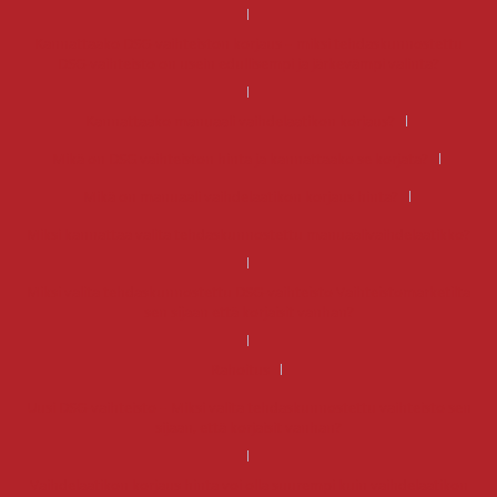
Kannattaako DSG-vaihteiston korjaus – miksi tehdaskunnostettu
DSG-vaihteisto on usein edullisempi ja järkevämpi valinta?
Kannattaako manuaali vaihdelaatikon korjaus?
Mikä on DSG vaihteiston hinta ja kannattaako se korjata?
Mikä on manuaali vaihdelaatikon korjaus hinta?
Miksi kannattaa valita tehdaskunnostettu manuaalivaihdelaatikko?
Miksi valita tehdaskunnostettu DSG-vaihteisto Vaihteistomarketilta
sen sijaan että korjaisit vanhan?
Rahoitus
Uusi DSG-vaihteisto – Miksi valita tehdaskunnostettu vaihteisto sen
sijaan, että korjaisit vanhan?
Vaihdelaatikon korjaus hinta voi olla suurempi kuin vaihdelaatikon