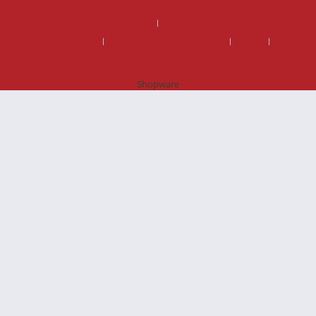
vaihtohinta
Korjaamoille
Sopimus- ja toimitusehdot
Yritys
Rekisteri- ja tietosuojaseloste
Shopware