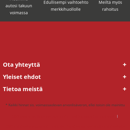
Edullisempi vaihtoehto
Meiltä myös
autosi takuun
merkkihuollolle
rahoitus
voimassa
Ota yhteyttä
Yleiset ehdot
Tietoa meistä
* Kaikki hinnat sis. voimassaolevan arvonlisäveron, ellei toisin ole mainittu
DSG mekatroniikka korjaus hinta – mitä kannattaa maksaa?
DSG vaihteisto ongelmat – ratkaisu tehdaskunnostetulla vaihteistolla