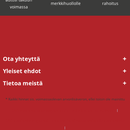
merkkihuollolle
rahoitus
voimassa
Ota yhteyttä
Yleiset ehdot
Tietoa meistä
* Kaikki hinnat sis. voimassaolevan arvonlisäveron, ellei toisin ole mainittu
DSG mekatroniikka korjaus hinta – mitä kannattaa maksaa?
DSG vaihteisto ongelmat – ratkaisu tehdaskunnostetulla vaihteistolla