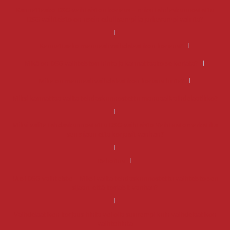
Kannattaako DSG-vaihteiston korjaus – miksi tehdaskunnostettu
DSG-vaihteisto on usein edullisempi ja järkevämpi valinta?
Kannattaako manuaali vaihdelaatikon korjaus?
Mikä on DSG vaihteiston hinta ja kannattaako se korjata?
Mikä on manuaali vaihdelaatikon korjaus hinta?
Miksi kannattaa valita tehdaskunnostettu manuaalivaihdelaatikko?
Miksi valita tehdaskunnostettu DSG-vaihteisto Vaihteistomarketilta
sen sijaan että korjaisit vanhan?
Rahoitus
Uusi DSG-vaihteisto – Miksi valita tehdaskunnostettu vaihteisto sen
sijaan, että korjaisit vanhan?
Vaihdelaatikon korjaus hinta voi olla suurempi kuin vaihdelaatikon
vaihtohinta