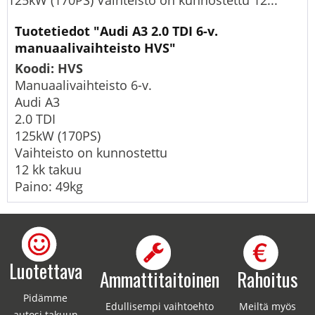
125kW (170PS) Vaihteisto on kunnostettu 12...
Tuotetiedot "Audi A3 2.0 TDI 6-v.
manuaalivaihteisto HVS"
Koodi: HVS
Manuaalivaihteisto 6-v.
Audi A3
2.0 TDI
125kW (170PS)
Vaihteisto on kunnostettu
12 kk takuu
Paino: 49kg
Luotettava
Ammattitaitoinen
Rahoitus
Pidämme
Edullisempi vaihtoehto
Meiltä myös
autosi takuun